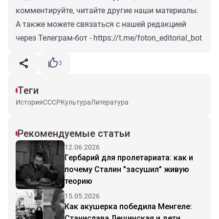
комментируйте, читайте другие наши материалы.
А также можете связаться с нашей редакцией
через Телеграм-бот -
https://t.me/foton_editorial_bot
3
Теги
История
СССР
Культура
Литература
Рекомендуемые статьи
12.06.2026
Гербарий для пролетариата: как и
почему Сталин "засушил" живую
теорию
15.05.2026
Как акушерка победила Менгеле:
Станислава Лещинская и дети,