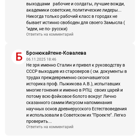
выходцами   рабочие и солдаты, лучшие вожди, 
академики советские, политические лидеры... 
Никогда только рабочий класс в городах не 
бывает истинно свободен для своего Замысла ( 
"идеи, не по- русски)
Ответить на комментарий
Бронюкайтене-Ковалева
Б
06.11.2025 18:46
Не зря именно Сталин и привел к руководству в 
СССР выходцев из староверов ( см. документы в  
трудах преждевременно скончавшегося 
историка проф. Пыжикова А.В.), испытавших 
многие гонения и именно в РПЦ   своих царей и 
потому всю фэйковое болото вокруг Лично 
сказанного самим Иисусом напоминания 
научных основ древнерусского Естествоведения 
и использовали в Советском их "Проекте". Легко 
проверить...
Ответить на комментарий