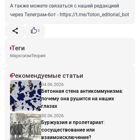
А также можете связаться с нашей редакцией
через Телеграм-бот -
https://t.me/foton_editorial_bot
3
Теги
Марксизм
Теория
Рекомендуемые статьи
04.06.2026
Бетонная стена антикоммунизма:
почему она рушится на наших
глазах
30.06.2026
Буржуазия и пролетариат:
сосуществование или
взаимоисключение?