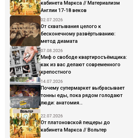
кабинета Маркса // Материализм
Англии 17-18 веков
02.07.2026
От схватывания целого к
бесконечному развёртыванию:
метод диамата
07.08.2026
Миф о свободе квартиросъёмщика:
как из вас делают современного
крепостного
14.07.2026
Почему супермаркет выбрасывает
тонны еды, пока рядом голодают
люди: анатомия
капиталистического абсурда
22.07.2026
От платоновской пещеры до
кабинета Маркса // Вольтер