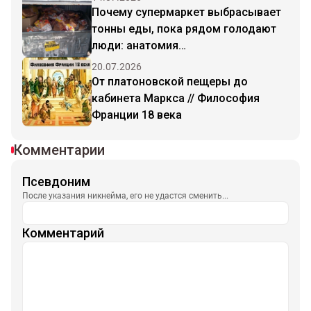
Почему супермаркет выбрасывает
тонны еды, пока рядом голодают
люди: анатомия
капиталистического абсурда
20.07.2026
От платоновской пещеры до
кабинета Маркса // Философия
Франции 18 века
Комментарии
Псевдоним
После указания никнейма, его не удастся сменить...
Комментарий