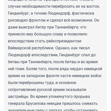
случае необходимости перебросить их на восток.
Гинденбург, а точнее Людендорф, фактически
руководил фронтом и сделал всё возможное. Он
даже выиграл битву при Танненберге, что
принесло ему большую славу и позволило
впоследствии стать рейхспрезидентом
Веймарской республики. Однако, как писал
Людендорф впоследствии, Гинденбург спал до
битвы при Танненберге, после битвы и во время
неё тоже. Более того, после ряда неудач немецкой
армии на западном фронте части немецких войск
были переброшены туда, и основное
сопротивление русской армии оказывали
австрийцы. Во время упомянутого прорыва
генерала Брусилова немцам пришлось снимать
значительные силы с запада, чтобы остановить