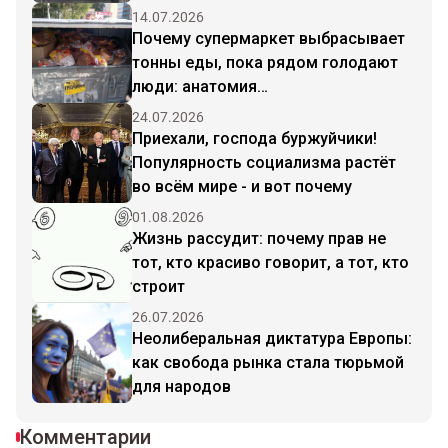
14.07.2026
Почему супермаркет выбрасывает
тонны еды, пока рядом голодают
люди: анатомия
капиталистического абсурда
24.07.2026
Приехали, господа буржуйчики!
Популярность социализма растёт
во всём мире - и вот почему
01.08.2026
Жизнь рассудит: почему прав не
тот, кто красиво говорит, а тот, кто
строит
26.07.2026
Неолиберальная диктатура Европы:
как свобода рынка стала тюрьмой
для народов
Комментарии