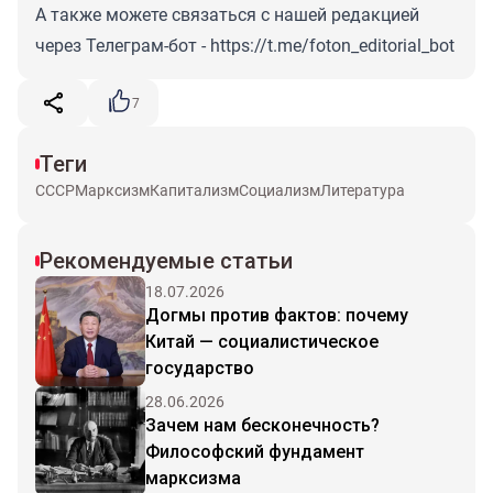
А также можете связаться с нашей редакцией
через Телеграм-бот -
https://t.me/foton_editorial_bot
7
Теги
СССР
Марксизм
Капитализм
Социализм
Литература
Рекомендуемые статьи
18.07.2026
Догмы против фактов: почему
Китай — социалистическое
государство
28.06.2026
Зачем нам бесконечность?
Философский фундамент
марксизма