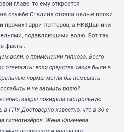
рвой главе, то ему откроется
 на службе Сталина стояли целые полки
 и прочих Гарри Поттеров, а НКВДшники
зельями, подавляющими волю. Вот так
е факты:
ем воли, о применении гипноза. Всего
ит отвергать: если средства такие были в
 моральные нормы могли бы помешать
 ослабить и не затмить волю?
ные гипнотизёры покидали гастрольную
 в ГПУ. Достоверно известно, что в 30-е
а гипнотизёров. Жена Каменева
 самым процессом и нашла его