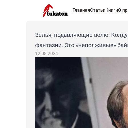
Главная
Статьи
Книги
О пр
Зелья, подавляющие волю. Колдун
фантазии. Это «неполживые» ба
12.08.2024