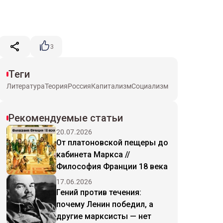
3
Теги
Литература
Теория
Россия
Капитализм
Социализм
Рекомендуемые статьи
20.07.2026
От платоновской пещеры до
кабинета Маркса //
Философия Франции 18 века
17.06.2026
Гений против течения:
почему Ленин победил, а
другие марксисты — нет