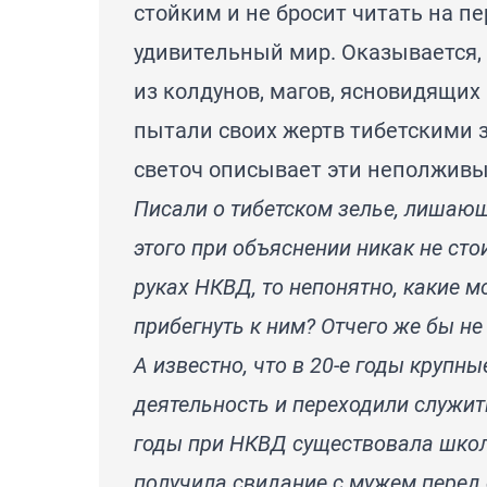
стойким и не бросит читать на пе
удивительный мир. Оказывается,
из колдунов, магов, ясновидящих
пытали своих жертв тибетскими 
светоч описывает эти неполживы
Писали о тибетском зелье, лишающ
этого при объяснении никак не сто
руках НКВД, то непонятно, какие
прибегнуть к ним? Отчего же бы не
А известно, что в 20-е годы круп
деятельность и переходили служить
годы при НКВД существовала школ
получила свидание с мужем перед