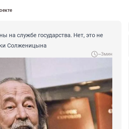
оекте
ы на службе государства. Нет, это не
йки Солженицына
~3мин