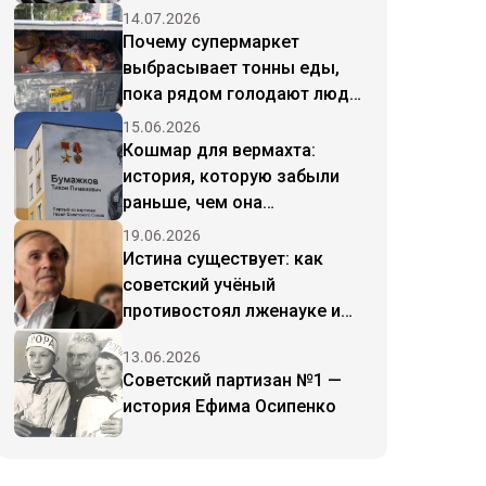
14.07.2026
Почему супермаркет
выбрасывает тонны еды,
пока рядом голодают люди:
анатомия
15.06.2026
капиталистического абсурда
Кошмар для вермахта:
история, которую забыли
раньше, чем она
закончилась
19.06.2026
Истина существует: как
советский учёный
противостоял лженауке и
постмодерну
13.06.2026
Советский партизан №1 —
история Ефима Осипенко