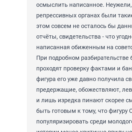
осмыслить написанное. Неужели,
репрессивных органах были такие
этом совсем не осталось бы дан
отчёты, свидетельства - что угод
написанная обиженным на совет
При подробном разбирательстве
проходят проверку фактами и бан
фигура его уже давно получила св
предержащие, обожествляют, ле
и лишь изредка пинают скорее см
быть готовым к тому, что фигуру
популяризировать среди молодого
истории менее критично ввиду 