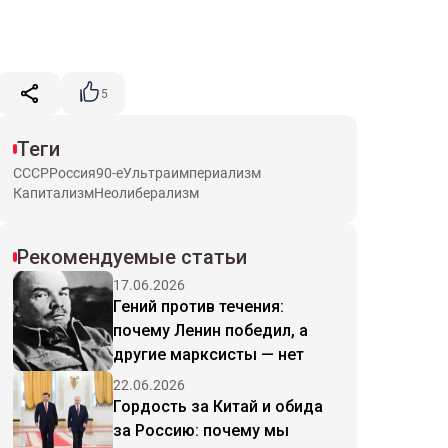
5
Теги
СССР
Россия
90-е
Ультраимпериализм
Капитализм
Неолиберализм
Рекомендуемые статьи
17.06.2026
Гений против течения:
почему Ленин победил, а
другие марксисты — нет
22.06.2026
Гордость за Китай и обида
за Россию: почему мы