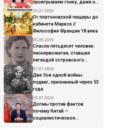
проигрываем гонку, даже не
начав
20.07.2026
От платоновской пещеры до
кабинета Маркса //
Философия Франции 18 века
05.08.2026
Спасла пятьдесят человек:
пионервожатая, ставшая
легендой островского
подполья
07.07.2026
Две Зои одной войны:
подвиг, признанный через 53
года
18.07.2026
Догмы против фактов:
почему Китай —
социалистическое
государство