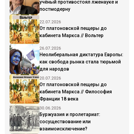
учёный противостоял лженауке и
постмодерну
22.07.2026
От платоновской пещеры до
кабинета Маркса // Вольтер
26.07.2026
Неолиберальная диктатура Европы:
как свобода рынка стала тюрьмой
для народов
20.07.2026
От платоновской пещеры до
кабинета Маркса // Философия
Франции 18 века
30.06.2026
Буржуазия и пролетариат:
сосуществование или
взаимоисключение?