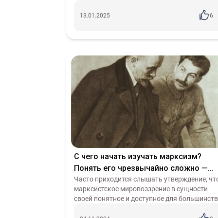
советский период, когда наши предки
действительно занимали лидирующие
13.01.2025
6
позиции в мире в...
С чего начать изучать марксизм?
Понять его чрезвычайно сложно —
хотя многие утверждают обратное
Часто приходится слышать утверждение, чт
марксистское мировоззрение в сущности
своей понятное и доступное для большинст
населения, стоит только дать первый толчо