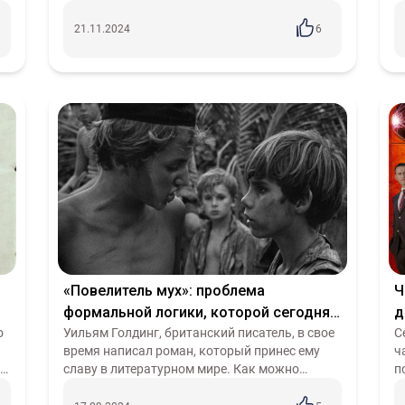
он, во всей русской литературе больше нет.
с
Если другие писатели его уровня, типа
п
21.11.2024
6
Пушкина, Толсто...
«Повелитель мух»: проблема
Ч
формальной логики, которой сегодня
д
о
болеет общество?
Уильям Голдинг, британский писатель, в свое
а
С
время написал роман, который принес ему
ч
ва
славу в литературном мире. Как можно
п
к
сказать практически о любой классической
н