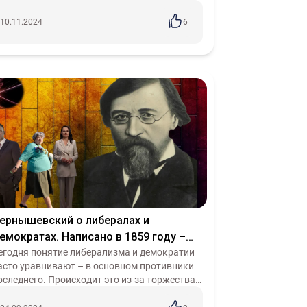
мог завоевать власть, ему помимо знаний,
олученных на кружках, требова...
10.11.2024
6
ернышевский о либералах и
емократах. Написано в 1859 году –
ктуально до сих пор
егодня понятие либерализма и демократии
асто уравнивают – в основном противники
оследнего. Происходит это из-за торжества
еолиберального постмодернистского