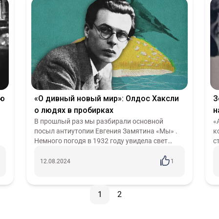
ую
«О дивный новый мир»: Олдос Хаксли
З
о людях в пробирках
н
В прошлый раз мы разбирали основной
ф
«
посыл антиутопии Евгения Замятина «Мы» .
к
С
Немного погодя в 1932 году увидела свет
с
антиутопия-сатира английского писателя
н
Олдоса Хаксли «О дивный новый мир». Как
х
12.08.2024
1
мы...
д
1
2