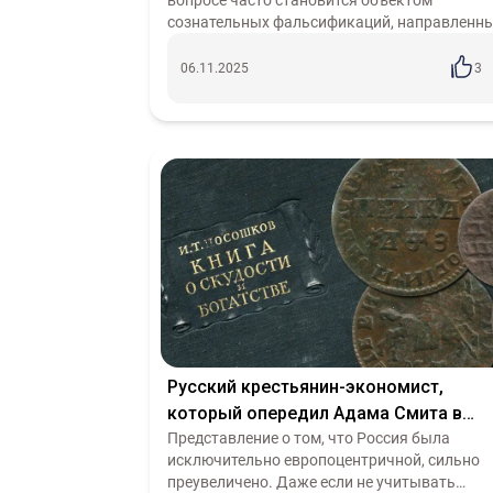
вопросе часто становится объектом
сознательных фальсификаций, направленн
на противопоставление социалистического
проекта исторической России. Подобные
06.11.2025
3
спекуляции...
Русский крестьянин-экономист,
который опередил Адама Смита в
ключевых вопросах - Иван Посошков
Представление о том, что Россия была
исключительно европоцентричной, сильно
преувеличено. Даже если не учитывать