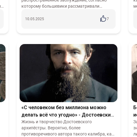
распространённое заблуждение, согласно
к
коммунистическому лагерю
ых
которому большевики рассматривали
м
русский народ исключительно как средство
с
для разжигания мировой революции. Для
л
10.05.2025
7
подтверждения...
«С человеком без миллиона можно
Б
делать всё что угодно» - Достоевский
и
о сущности капитализма
Жизнь и творчество Достоевского
П
З
архипёстры. Вероятно, более
з
противоречивого автора такого калибра, как
л