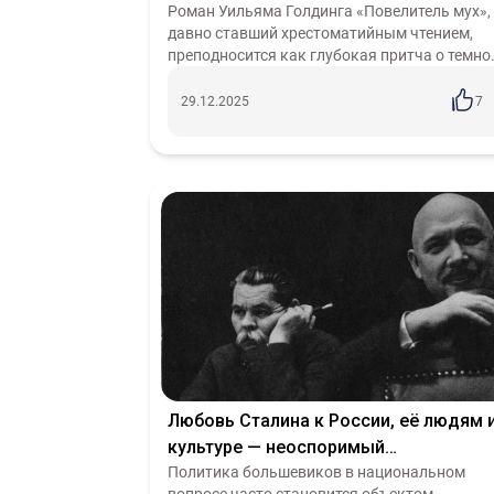
Менталитет
Культура
Италия
Бизнес
Роман Уильяма Голдинга «Повелитель мух»,
давно ставший хрестоматийным чтением,
Астрология
Идеология
Дарвинизм
Гео
преподносится как глубокая притча о темно
Мьянма
ЕАЭС
Техника
ЦРУ
БЕП
Эв
сущности человека, которая вырывается
наружу, стоит лишь исчезнуть сдерживающ..
Либертарианство
Нейросети
Демократи
29.12.2025
7
Любовь Сталина к России, её людям 
культуре — неоспоримый
исторический факт
Политика большевиков в национальном