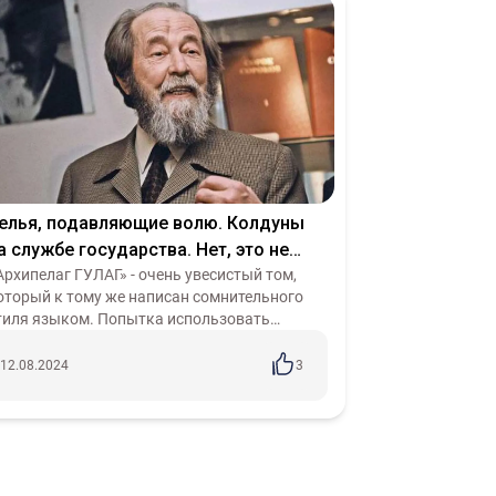
елья, подавляющие волю. Колдуны
а службе государства. Нет, это не
антазии. Это «неполживые» байки
Архипелаг ГУЛАГ» - очень увесистый том,
оторый к тому же написан сомнительного
олженицына
тиля языком. Попытка использовать
еологизмы, чередовать откровенно
удожественный стиль с публицистическим и
12.08.2024
3
аже на...