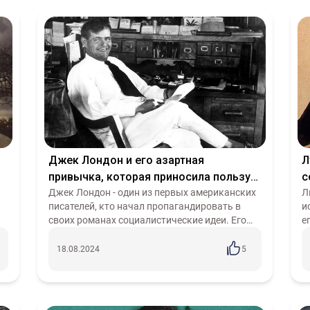
Джек Лондон и его азартная
Л
привычка, которая приносила пользу
с
всем
Джек Лондон - один из первых американских
к
Л
.
писателей, кто начал пропагандировать в
и
своих романах социалистические идеи. Его
е
ам
новеллу «Любовь к жизни» Владимир Ильич
и
.
Ленин называл своим любимым произвед...
в
18.08.2024
5