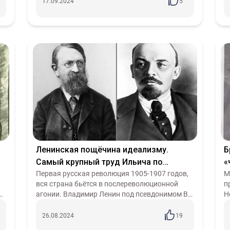
книге – это произведение о дружбе и н...
к
17.09.2024
5
Ленинская пощёчина идеализму.
Б
Самый крупный труд Ильича по
«
философии
Первая русская революция 1905-1907 годов,
п
М
вся страна бьётся в послереволюционной
п
агонии. Владимир Ленин под псевдонимом Вл.
Н
Ильин издаёт свою необычную книгу. Она не
«
посвящена вопросам экономики, бор...
в
26.08.2024
19
п