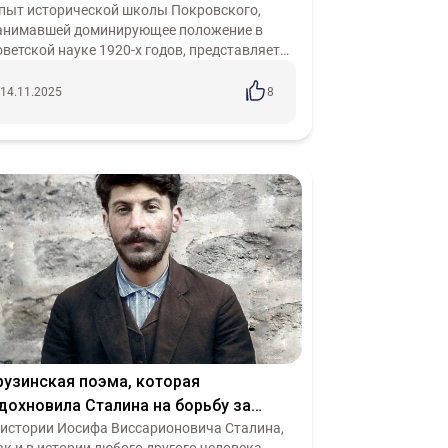
Материализм
Постмодерн
осоветской истории России?
пыт исторической школы Покровского,
анимавшей доминирующее положение в
ия
НСДАП
Фашизм
СЭВ
Антанта
оветской науке 1920-х годов, представляет
ология
Критика
Цивилизационизм
обой поучительный пример отклонения от
ринципов диалектического материализма в
 Восток
14.11.2025
8
...
рузинская поэма, которая
дохновила Сталина на борьбу за
рогресс и счастье человечества
 истории Иосифа Виссарионовича Сталина,