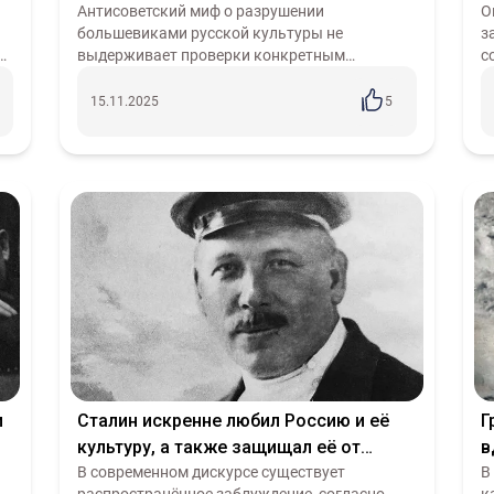
Молодёжь
Гаити
Латинская Америка
Шахматы
Анархизм
русской культуры больше, чем кто бы
Антисоветский миф о разрушении
д
О
большевиками русской культуры не
з
политика
Образование
Запад
РАН
Канада
Нации
Англ
то ни было
й
выдерживает проверки конкретным
с
олюция
АСЕАН
Сербия
Сенегал
Румыния
Бразилия
Би
историческим анализом. Реальная политика
с
.
советского государства в области культуры
п
я
Церковь
Трамп
Коминтерн
Дания
Курдистан
Ближний
15.11.2025
5
представляла собой с...
ис
Применить
Сбросить
и
Сталин искренне любил Россию и её
Г
культуру, а также защищал её от
в
нападок союзников по
В современном дискурсе существует
п
В