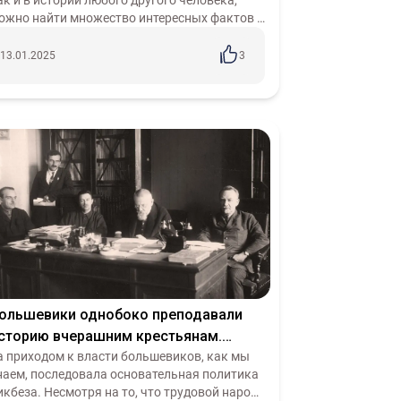
ак и в истории любого другого человека,
ожно найти множество интересных фактов и
обытий. Одним из таких фактов является его
юбовь к чтению, которая зароди...
13.01.2025
3
ольшевики однобоко преподавали
сторию вчерашним крестьянам.
римитивизация российской истории?
а приходом к власти большевиков, как мы
наем, последовала основательная политика
икбеза. Несмотря на то, что трудовой народ