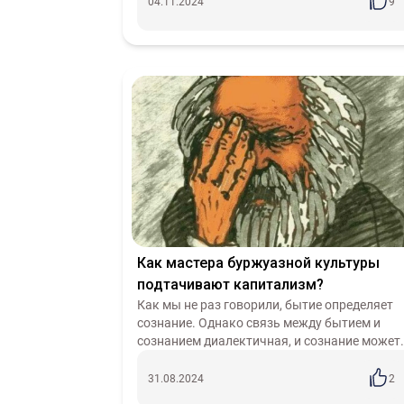
в изучении, как гражданин осознае...
04.11.2024
9
Как мастера буржуазной культуры
подтачивают капитализм?
Как мы не раз говорили, бытие определяет
сознание. Однако связь между бытием и
сознанием диалектичная, и сознание может
влиять на окружающий мир. Одной из
главнейших и древнейших форм такого
31.08.2024
2
влияния...