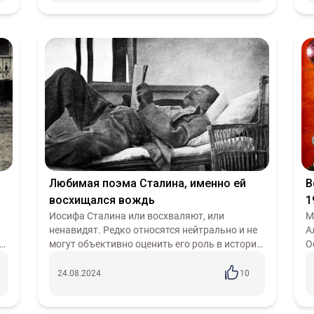
Любимая поэма Сталина, именно ей
В
восхищался вождь
1
Иосифа Сталина или восхваляют, или
к
М
ненавидят. Редко относятся нейтрально и не
А
могут объективно оценить его роль в истории.
О
Однако Сталин, как и любой человек, имел
Д
свои интересы и привычки. Об одном...
п
24.08.2024
10
и.