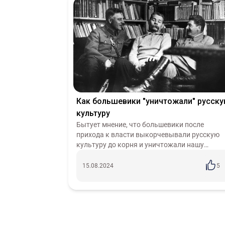
Как большевики "уничтожали" русск
культуру
Бытует мнение, что большевики после
прихода к власти выкорчевывали русскую
культуру до корня и уничтожали нашу
самобытность. Мнение интересное, и его
зачастую придерживаются те, кто вовсе
15.08.2024
5
незнаком с...