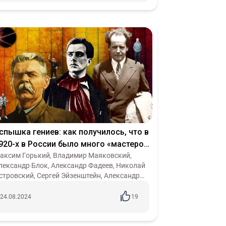
спышка гениев: как получилось, что в
920-х в России было много «мастеров
ультуры» и где они сегодня?
аксим Горький, Владимир Маяковский,
лександр Блок, Александр Фадеев, Николай
стровский, Сергей Эйзенштейн, Александр
ейнека – это далеко не полный список
одлинных гениев культуры, которые жили
24.08.2024
19
..