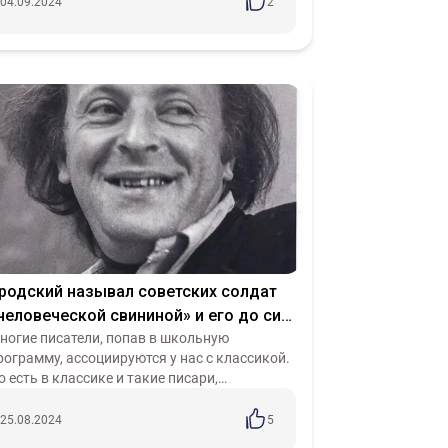
ультурного отряда мировых империалисто...
04.09.2024
2
родский называл советских солдат
человеческой свининой» и его до сих
ор изучают в школе?
ногие писатели, попав в школьную
рограмму, ассоциируются у нас с классикой.
о есть в классике и такие писари,
творчество» которых оставляет немало
опросов. Например, кто таких писарей
25.08.2024
5
оставил в...