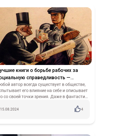
учшие книги о борьбе рабочих за
оциальную справедливость —
лассики говорят о важном
юбой автор всегда существует в обществе,
спытывает его влияние на себе и описывает
го со своей точки зрения. Даже в фантастике
 сказках хороший мастер поднимает
опросы, которые близки всем нам....
15.08.2024
4