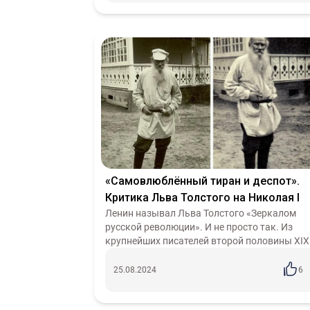
«Самовлюблённый тиран и деспот».
Критика Льва Толстого на Николая I
Ленин называл Льва Толстого «Зеркалом
русской революции». И не просто так. Из
крупнейших писателей второй половины XIX
века именно Лев Николаевич чаще других
поднимал вопросы о неправильном
25.08.2024
6
устройств...