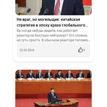
Не враг, но могильщик: китайская
стратегия в эпоху краха глобального
капитала
Вы когда-нибудь видели, как работает
реактор на быстрых нейтронах? Это сложно,
но суть проста. В обычном реакторе топливо
сгорает и превращается в отходы. В быстром
— топливо не только сгорает, но и...
22.05.2026
5