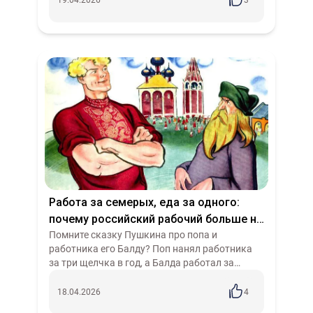
19.04.2026
3
про...
Работа за семерых, еда за одного:
почему российский рабочий больше не
хочет «прыгать выше головы»
Помните сказку Пушкина про попа и
работника его Балду? Поп нанял работника
за три щелчка в год, а Балда работал за
семерых, ел за четверых. Классическая
эксплуатация, знакомая каждому, кто когда-
18.04.2026
4
либо...