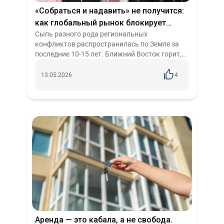
«Собраться и надавить» не получится:
как глобальный рынок блокирует
тотальный конфликт
Сыпь разного рода региональных
конфликтов распространилась по Земле за
последние 10-15 лет. Ближний Восток горит,
Восточная Европа сотрясается от
артиллерийских залпов, противостояние США
13.05.2026
4
и Ирана то...
Аренда — это кабала, а не свобода.