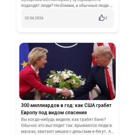
бесплатно?
подходят люди? Не бомжи, а обычные люди —
это так или иначе происходит по всему миру.
Они достают пакеты с ещё не
23.04.2026
2
просроченными...
300 миллиардов в год: как США грабят
Европу под видом спасения
Вы когда-нибудь видели, как грабят банк?
Обычно это выглядит так: врываются люди в
масках, хватают мешки с деньгами и бегут. А