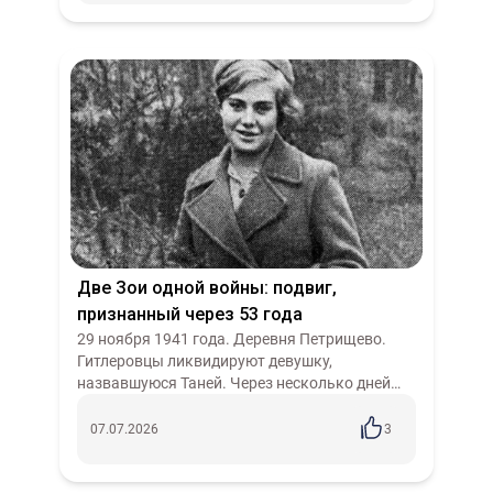
Две Зои одной войны: подвиг,
признанный через 53 года
29 ноября 1941 года. Деревня Петрищево.
Гитлеровцы ликвидируют девушку,
назвавшуюся Таней. Через несколько дней
она станет символом - Зоя
Косьмодемьянская. Её имя будут знать все. В
07.07.2026
3
тот же день — 29...