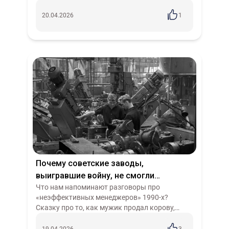
вот ультраимпериализм грабит иначе. Он
делает вид, что спасает, а сам вы...
20.04.2026
1
Почему советские заводы,
выигравшие войну, не смогли
победить рынок?
Что нам напоминают разговоры про
«неэффективных менеджеров» 1990-х?
Сказку про то, как мужик продал корову,
потому что она мало молока давала. А потом
оказалось, что корову купил сосед, зарезал и