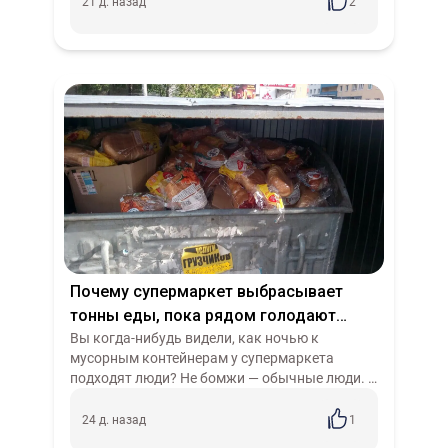
работающего определения тому, о чём...
21 д. назад
2
Почему супермаркет выбрасывает
тонны еды, пока рядом голодают
люди: анатомия капиталистического
Вы когда-нибудь видели, как ночью к
мусорным контейнерам у супермаркета
абсурда
подходят люди? Не бомжи — обычные люди. С
пакетами в руках. Это происходит по всему
миру: в Москве, Берлине, Нью-Йорке,
24 д. назад
1
Шанхае....