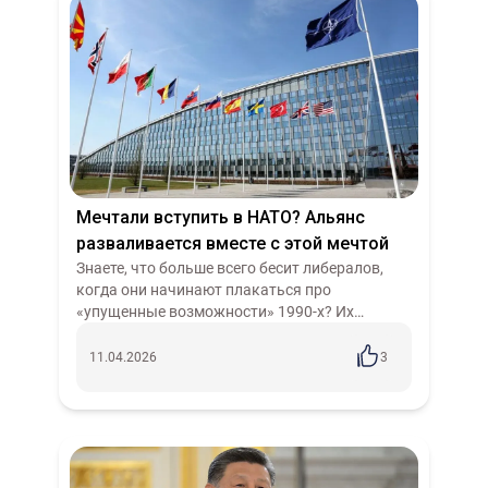
Мечтали вступить в НАТО? Альянс
разваливается вместе с этой мечтой
Знаете, что больше всего бесит либералов,
когда они начинают плакаться про
«упущенные возможности» 1990-х? Их
любимая песня: «Вот если бы Запад тогда
принял Россию в НАТО и Евросоюз, не было
11.04.2026
3
бы ни Кр...