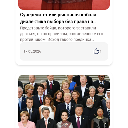
Суверенитет или рыночная кабала:
диалектика выбора без права на
ошибку
Представьте бойца, которого заставили
драться, но по правилам, составленным его
противником. Исход такого поединка
предрешён: каждое движение героя
считывается, каждое разрешённое действие
17.05.2026
1
изначально...