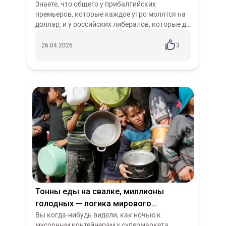
нищете. Диагноз эпохи
Знаете, что общего у прибалтийских
премьеров, которые каждое утро молятся на
доллар, и у российских либералов, которые до
сих пор ждут «цивилизованный Запад»? И те и
другие искренне верят, что глобал...
26.04.2026
3
Тонны еды на свалке, миллионы
голодных — логика мирового
капитала. Почему не отдают
Вы когда-нибудь видели, как ночью к
мусорным контейнерам у супермаркета