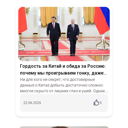
Гордость за Китай и обида за Россию:
почему мы проигрываем гонку, даже
не начав
Ни для кого не секрет, что достоверные
данные о Китае добыть достаточно сложно:
многое скрыто от лишних глаз и ушей. Однако
не прошла мимо нашей редакции статья,
посвященная современному развитию кит...
22.06.2026
3