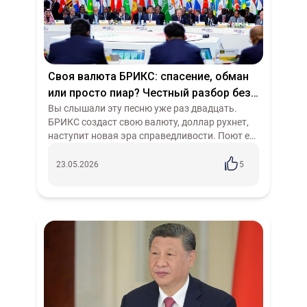
Своя валюта БРИКС: спасение, обман
или просто пиар? Честный разбор без
пафоса
Вы слышали эту песню уже раз двадцать.
БРИКС создаст свою валюту, доллар рухнет,
наступит новая эра справедливости. Поют её
и прокремлёвские эксперты, и бразильские
ультраправые, и даже некоторые лев...
23.05.2026
5