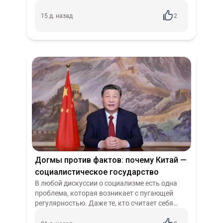
социализма идет полным ходом. Причем не в
тиши академических кабинетов, а в гущ...
15 д. назад
2
Догмы против фактов: почему Китай —
социалистическое государство
В любой дискуссии о социализме есть одна
проблема, которая возникает с пугающей
регулярностью. Даже те, кто считает себя
марксистами, часто не могут дать чёткого,