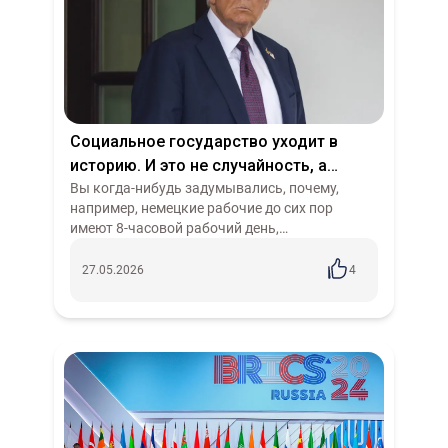
Социальное государство уходит в
историю. И это не случайность, а
закономерность
Вы когда-нибудь задумывались, почему,
например, немецкие рабочие до сих пор
имеют 8-часовой рабочий день,
оплачиваемый отпуск и больничный? Нет, я
не про формальное право, записанное в
27.05.2026
4
законе. Я про...