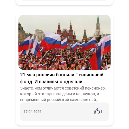
21 млн россиян бросили Пенсионный
фонд. И правильно сделали
Знаете, чем отличается советский пенсионер,
который откладывал деньги на внуков, и
современный российский самозанятый,
который получает зарплату в конверте?
Первый верил в будущее. Второй — нет.
17.04.2026
1
Пенс...