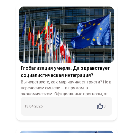
Глобализация умерла. Да здравствует
социалистическая интеграция?
Вы чувствуете, как мир начинает трясти? Не в
переносном смысле — в прямом, в
экономическом. Официальные прогнозы, эти
скучные таблички МВФ и ООН, вдруг
перестали врать про «устойчивый рост». Они
13.04.2026
3
приз...