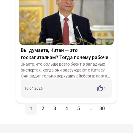
Вы думаете, Китай — это
госкапитализм? Тогда почему рабочие
там уже в советах директоров?
Знаете, что больше всего бесит в западных
экспертах, когда они рассуждают о Китае?
Они видят только верхушку айсберга: партию,
отсутствие многопартийных выборов по
западному образцу, цензуру. И тут ж...
10.04.2026
4
1
2
3
4
5
...
30