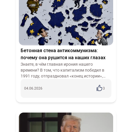
Бетонная стена антикоммунизма:
почему она рушится на наших глазах
Знаете, в чём главная ирония нашего
времени? В том, что капитализм победил в
1991 году, отпраздновал «конец истории»,
разобрал социалистический лагерь по
кирпичикам, объявил рыночные отношения
04.06.2026
3
единст...