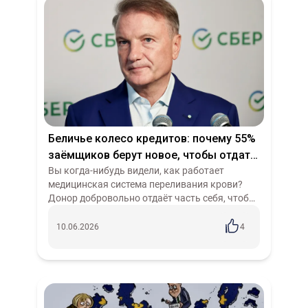
Беличье колесо кредитов: почему 55%
заёмщиков берут новое, чтобы отдать
старое
Вы когда-нибудь видели, как работает
медицинская система переливания крови?
Донор добровольно отдаёт часть себя, чтобы
спасти другого. Но если донора подключить к
аппарату насильно и начать выкачиват...
10.06.2026
4