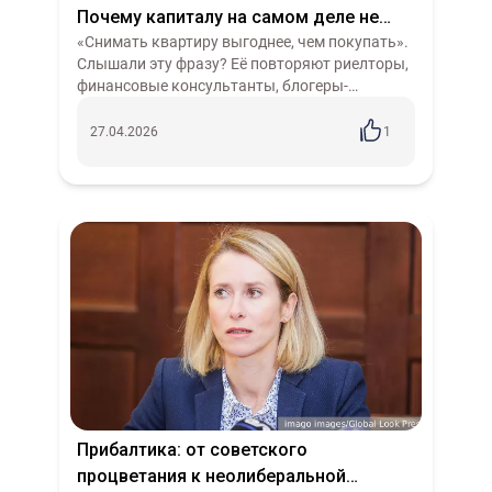
Почему капиталу на самом деле не
нужны собственники
«Снимать квартиру выгоднее, чем покупать».
Слышали эту фразу? Её повторяют риелторы,
финансовые консультанты, блогеры-
миллионники, которые рассказывают про
свободу и независимость, про то, что нельзя...
27.04.2026
1
Прибалтика: от советского
процветания к неолиберальной